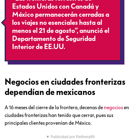
Estados Unidos con Canadá y
México permanecerán cerradas a
los viajes no esenciales hasta al
menos el 21 de agosto”, anunció el
Departamento de Seguridad
Interior de EE.UU.
Negocios en ciudades fronterizas
dependían de mexicanos
A 16 meses del cierre de la frontera, decenas de
negocios
en
ciudades fronterizas han tenido que cerrar, pues sus
principales clientes provenían de México.
▼ Publicidad por Refinery89