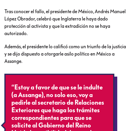
Tras conocer el fallo, el presidente de México, Andrés Manuel
López Obrador, celebró que Inglaterra le haya dado
protección al activista y que la extradición no se haya
autorizado.
Además, el presidente lo calificó como un triunfo de la justicia
y se dijo dispuesto a otorgarle asilo político en México a
Assange.
“Estoy a favor de que se le indulte
(a Assange), no solo eso, voy a
pedirle al secretario de Relaciones
Exteriores que haga los trámites
correspondientes para que se
solicite al Gobierno del Reino