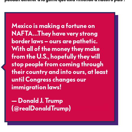
Mexico is making a fortune on
NAFTA…They have very strong
border laws – ours are pathetic.
With all of the money they make
from the U.S., hopefully they will
stop people from coming through
their country and into ours, at least
until Congress changes our
immigration laws!
— Donald J. Trump
(@realDonaldTrump)
April 2, 2018