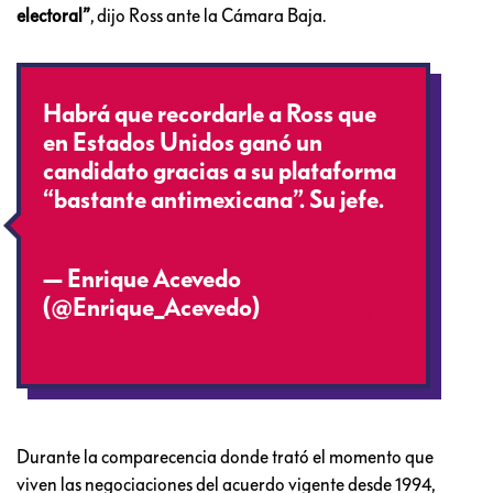
electoral”
, dijo Ross ante la Cámara Baja.
Habrá que recordarle a Ross que
en Estados Unidos ganó un
candidato gracias a su plataforma
“bastante antimexicana”. Su jefe.
https://t.co/hXp1pGaKLt
— Enrique Acevedo
(@Enrique_Acevedo)
March 24,
2018
Durante la comparecencia donde trató el momento que
viven las negociaciones del acuerdo vigente desde 1994,