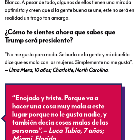
Blanca. A pesar de todo, algunos de ellos tienen una mirada
optimista y creen que si la gente buena se une, este no será en
realidad un trago tan amargo.
¿Cómo te sientes ahora que sabes que
Trump será presidente?
“No me gusta para nada. Se burla de la gente y mi abuelita
dice que es malo con las mujeres. Simplemente no me gusta”.
– Uma Mera, 10 años; Charlotte, North Carolina
.
“Enojado y triste. Porque va a
hacer una cosa muy mala a este
lugar porque no le gusta nadie, y
también decía cosas malas de las
personas”. –
Luca Tubio, 7 años;
Miami, Florida
.