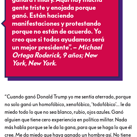
gente triste y enojada porque
ganó. Están haciendo
manifestaciones y protestando
porque no están de acuerdo. Yo
creo que si todos ayudamos será
un mejor presidente”. –
Michael
Ortega Roderick, 9 años; New
York, New York
.
“Cuando ganó Donald Trump yo me sentía aterrado, porque
no solo ganó un homofóbico, xenofóbico, ‘todofóbico’… le da
miedo todo lo que no sea blanco, rubio, ojos azules. Ganó
alguien que tiene cero experiencia en política militar. Nada
más habla porque se le da la gana, para que se haga lo que él
cree. Me da miedo que haya ganado un hombre así. No tiene