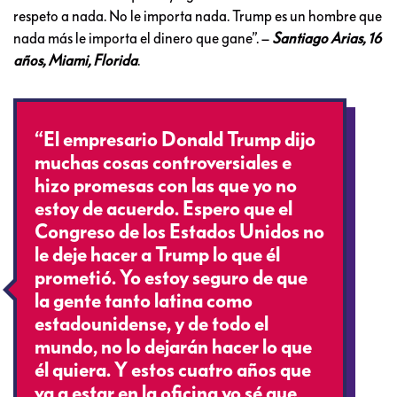
respeto a nada. No le importa nada. Trump es un hombre que
nada más le importa el dinero que gane”. –
Santiago Arias, 16
años, Miami, Florida
.
“El empresario Donald Trump dijo
muchas cosas controversiales e
hizo promesas con las que yo no
estoy de acuerdo. Espero que el
Congreso de los Estados Unidos no
le deje hacer a Trump lo que él
prometió. Yo estoy seguro de que
la gente tanto latina como
estadounidense, y de todo el
mundo, no lo dejarán hacer lo que
él quiera. Y estos cuatro años que
va a estar en la oficina yo sé que