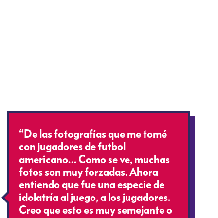
“De las fotografías que me tomé
con jugadores de futbol
americano… Como se ve, muchas
fotos son muy forzadas. Ahora
entiendo que fue una especie de
idolatría al juego, a los jugadores.
Creo que esto es muy semejante o