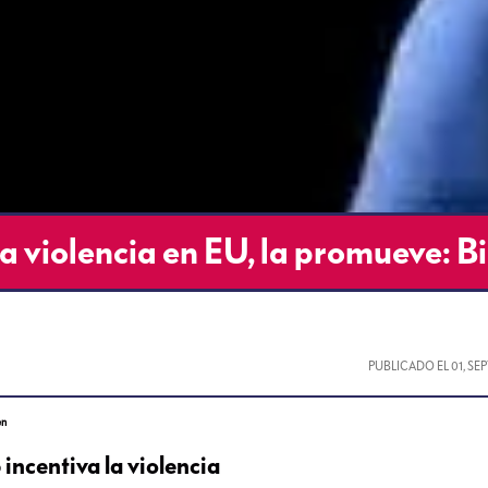
a violencia en EU, la promueve: B
PUBLICADO EL
01, S
en
incentiva la violencia