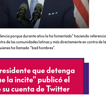
lencia porque durante años la ha fomentado” haciendo referencia
ntra de las comunidades latinas y más directamente en contra de las
uienes ha llamado “bad hombres”.
residente que detenga
e la incite” publicó el
su cuenta de Twitter