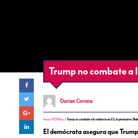
Trump no combate a l
Dorian
Corona
Inicio
/
POPlitics
/
Trump no combate a la violencia en EU, la promueve: Bid
El demócrata asegura que Trump 