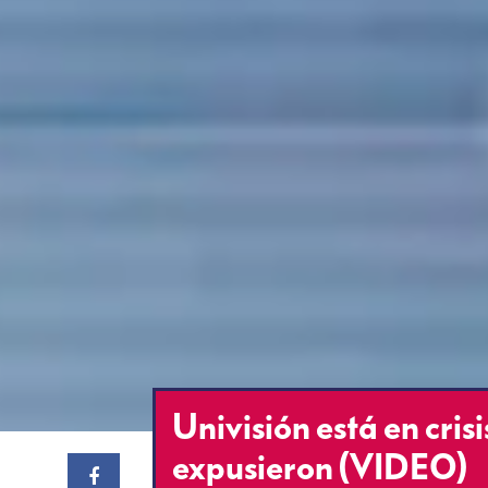
Univisión está en crisi
expusieron (VIDEO)