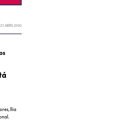
L
27, ABRIL 2020
os
tá
res, Ilia
onal.