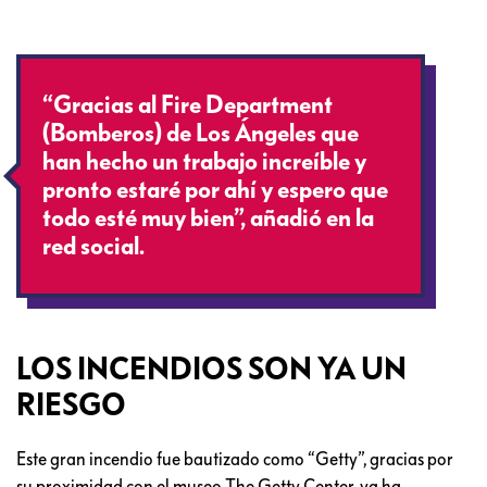
“Gracias al Fire Department
(Bomberos) de Los Ángeles que
han hecho un trabajo increíble y
pronto estaré por ahí y espero que
todo esté muy bien”, añadió en la
red social.
LOS INCENDIOS SON YA UN
RIESGO
Este gran incendio fue bautizado como “Getty”, gracias por
su proximidad con el museo The Getty Center, ya ha