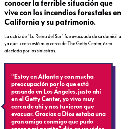
conocer la terrible situación que
vive con los incendios forestales en
California y su patrimonio.
La actriz de “La Reina del Sur” fue evacuada de su domicilio
ya que u casa está muy cerca de The Getty Center, área
afectada por los siniestros.
“Estoy en Atlanta y con mucha
preocupación por lo que está
pasando en Los Ángeles, justo ahí
en el Getty Center, yo vivo muy
cerca de ahí y nos tuvieron que
evacuar. Gracias a Dios estaba una
gran amiga conmigo que pudo
sacar a mi perrita”, dijo en un video