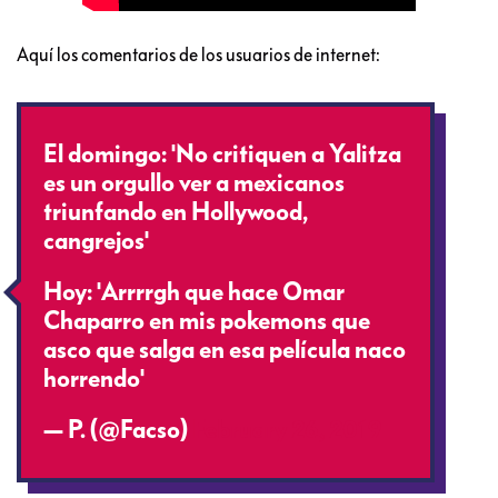
Aquí los comentarios de los usuarios de internet:
El domingo: 'No critiquen a Yalitza
es un orgullo ver a mexicanos
triunfando en Hollywood,
cangrejos'
Hoy: 'Arrrrgh que hace Omar
Chaparro en mis pokemons que
asco que salga en esa película naco
horrendo'
— P. (@Facso)
February 26, 2019