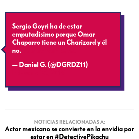
Sergio Goyri ha de estar
emputadisimo porque Omar
Chaparro tiene un Charizard y él
no.
#DetectivePikachu
— Daniel G. (@DGRDZ11)
February 26, 2019
NOTICIAS RELACIONADAS A:
Actor mexicano se convierte en la envidia por
estar en #DetectivePikachu