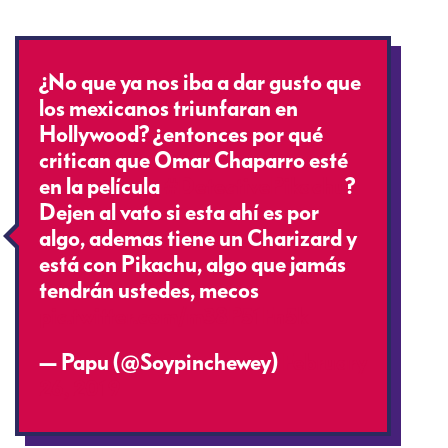
¿No que ya nos iba a dar gusto que
los mexicanos triunfaran en
Hollywood? ¿entonces por qué
critican que Omar Chaparro esté
en la película
#DetectivePikachu
?
Dejen al vato si esta ahí es por
algo, ademas tiene un Charizard y
está con Pikachu, algo que jamás
tendrán ustedes, mecos
pic.twitter.com/m38P51Fn5k
— Papu (@Soypinchewey)
February
26, 2019