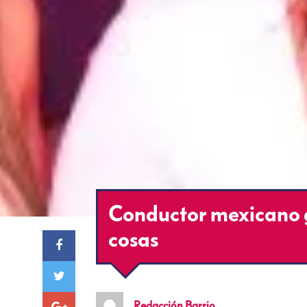
Conductor mexicano g
cosas
Redacción
Barrio