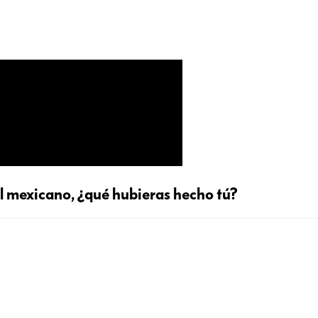
l mexicano, ¿qué hubieras hecho tú?
onductor mexicano graba como una 