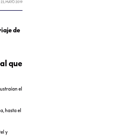
L
23, MAYO 2019
iaje de
nal que
ustraían el
a, hasta el
el y