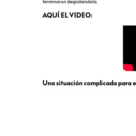
terminaron despidiendola.
AQUÍ EL VIDEO:
Una situación complicada para e
Noticias relacionadas a:
C
le roba sus cosas