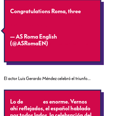
Congratulations Roma, three
#Oscars
pic.twitter.com/vlkGOQh7Ns
— AS Roma English
(@ASRomaEN)
25 de febrero de
2019
El actor Luis Gerardo Méndez celebró el triunfo…
Lo de
#Roma
es enorme. Vernos
ahí reflejados, el español hablado
por todos lados, la celebración del