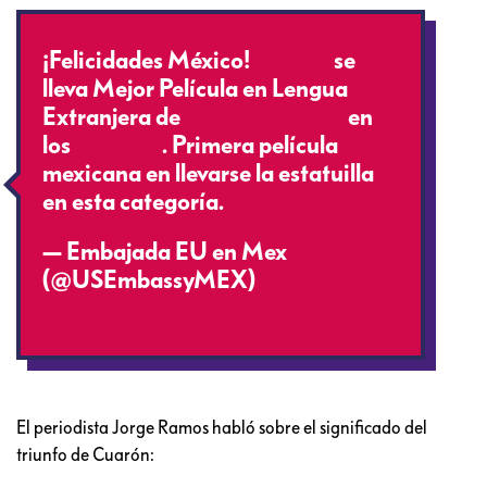
¡Felicidades México!
#Roma
se
lleva Mejor Película en Lengua
Extranjera de
@TheAcademy
en
los
#Oscars
. Primera película
mexicana en llevarse la estatuilla
en esta categoría.
— Embajada EU en Mex
(@USEmbassyMEX)
25 de febrero
de 2019
El periodista Jorge Ramos habló sobre el significado del
triunfo de Cuarón: