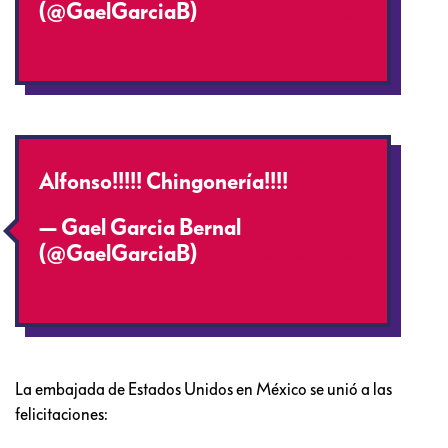
(@GaelGarciaB)
25 de febrero de
2019
Alfonso!!!!! Chingonería!!!!
— Gael Garcia Bernal
(@GaelGarciaB)
25 de febrero de
2019
La embajada de Estados Unidos en México se unió a las
felicitaciones: