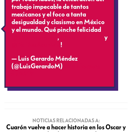
trabajo impecable de tantos
mexicanos y el foco a tanta
desigualdad y clasismo en México
y el mundo. Qué pinche felicidad
@alfonsocuaron
,
@MarDeTavira
y
@YalitzaAparicio
!
— Luis Gerardo Méndez
(@LuisGerardoM)
25 de febrero
de 2019
NOTICIAS RELACIONADAS A:
Cuarón vuelve a hacer historia en los Oscar y