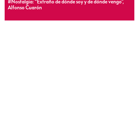
#Nostalgia: “Extraño de dónde soy y de dónde vengo”,
Alfonso Cuarón