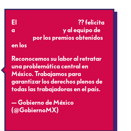
El
#GobiernoDeMéxico
?? felicita
a
@alfonsocuaron
y al equipo de
#Roma
por los premios obtenidos
en los
#Oscars
Reconocemos su labor al retratar
una problemática central en
México. Trabajamos para
garantizar los derechos plenos de
todas las trabajadoras en el país.
— Gobierno de México
(@GobiernoMX)
25 de febrero de
2019