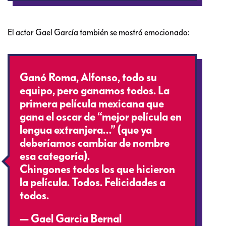
El actor Gael García también se mostró emocionado:
Ganó Roma, Alfonso, todo su
equipo, pero ganamos todos. La
primera película mexicana que
gana el oscar de “mejor película en
lengua extranjera…” (que ya
deberíamos cambiar de nombre
esa categoría).
Chingones todos los que hicieron
la película. Todos. Felicidades a
todos.
— Gael Garcia Bernal