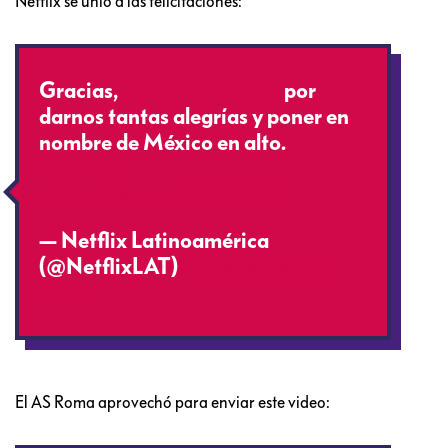
Netflix se unió a las felicitaciones:
Gracias,
@ROMACuaron
por
darnos tantas alegrías y poner en
nombre de México en alto.
#Oscars
pic.twitter.com/sGlZllKFi9
— Netflix Latinoamérica
(@NetflixLAT)
25 de febrero de
2019
El AS Roma aprovechó para enviar este video: