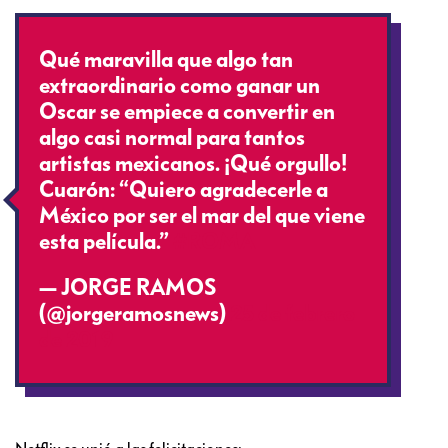
Qué maravilla que algo tan
extraordinario como ganar un
Oscar se empiece a convertir en
algo casi normal para tantos
artistas mexicanos. ¡Qué orgullo!
Cuarón: “Quiero agradecerle a
México por ser el mar del que viene
esta película.”
#ROMA
— JORGE RAMOS
(@jorgeramosnews)
25 de febrero
de 2019