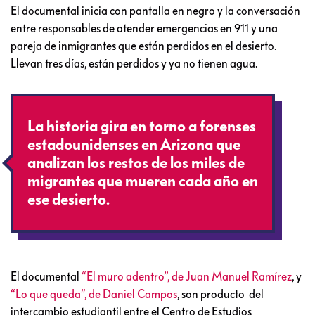
El documental inicia con pantalla en negro y la conversación
entre responsables de atender emergencias en 911 y una
pareja de inmigrantes que están perdidos en el desierto.
Llevan tres días, están perdidos y ya no tienen agua.
La historia gira en torno a forenses
estadounidenses en Arizona que
analizan los restos de los miles de
migrantes que mueren cada año en
ese desierto.
El documental
“El muro adentro”, de Juan Manuel Ramírez
, y
“Lo que queda”, de Daniel Campos
, son producto
del
intercambio estudiantil entre el Centro de Estudios