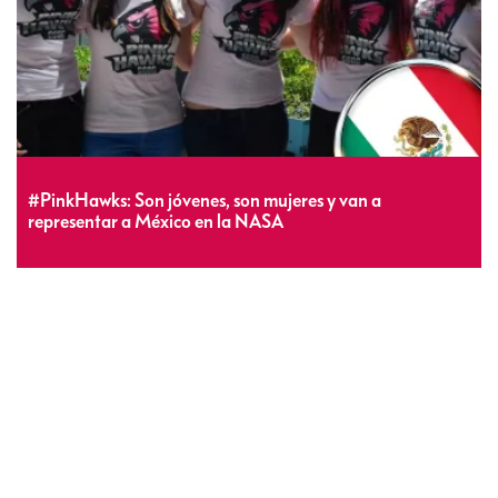
#PinkHawks: Son jóvenes, son mujeres y van a
representar a México en la NASA