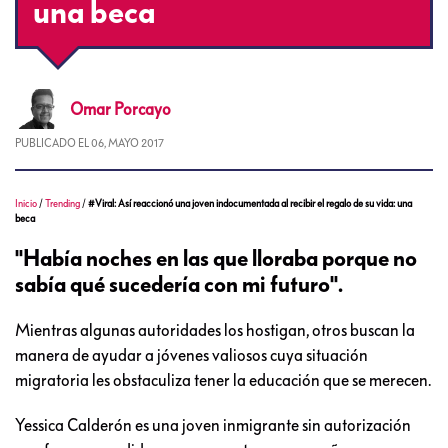
una beca
Omar
Porcayo
PUBLICADO EL
06, MAYO 2017
Inicio
/
Trending
/
#Viral: Así reaccionó una joven indocumentada al recibir el regalo de su vida: una
beca
"Había noches en las que lloraba porque no
sabía qué sucedería con mi futuro".
Mientras algunas autoridades los hostigan, otros buscan la
manera de ayudar a jóvenes valiosos cuya situación
migratoria les obstaculiza tener la educación que se merecen.
Yessica Calderón es una joven inmigrante sin autorización