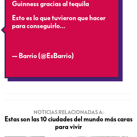
Guinness gracias al tequila
Esto es lo que tuvieron que hacer
para conseguirlo…
https://t.co/415nGY3Q9u
pic.twitter.com/ZK1uBVovJa
— Barrio (@EsBarrio)
26 de marzo
de 2019
NOTICIAS RELACIONADAS A:
Estas son las 10 ciudades del mundo más caras
para vivir