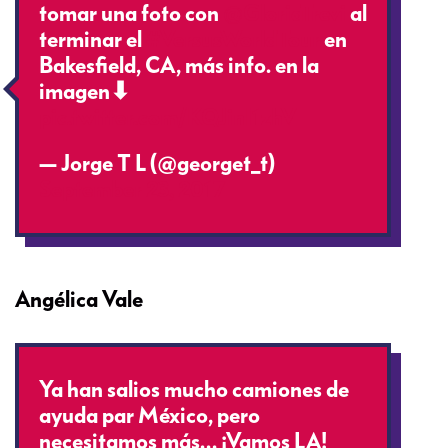
tomar una foto con
@GloriaTrevi
al
terminar el
#VersusWorldTour
en
Bakesfield, CA, más info. en la
imagen⬇
pic.twitter.com/KQJinI1zhV
— Jorge T L (@georget_t)
September 23, 2017
Angélica Vale
Ya han salios mucho camiones de
ayuda par México, pero
necesitamos más… ¡Vamos LA!