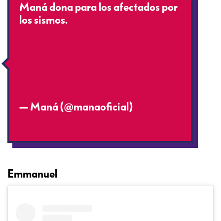
Maná dona para los afectados por
los sismos.
https://t.co/B6o9tNlCnG
#FuerzaMéxico
#FuerteMéxico
#Dona
@Fund_CarlosSlim
@FundSelvaNegra
pic.twitter.com/tn7oZipa2L
— Maná (@manaoficial)
September 24, 2017
Emmanuel