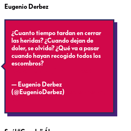
Eugenio Derbez
¿Cuanto tiempo tardan en cerrar
las heridas? ¿Cuando dejan de
doler, se olvida? ¿Qué va a pasar
cuando hayan recogido todos los
escombros?
pic.twitter.com/MblLFDzwe3
— Eugenio Derbez
(@EugenioDerbez)
September 25,
2017