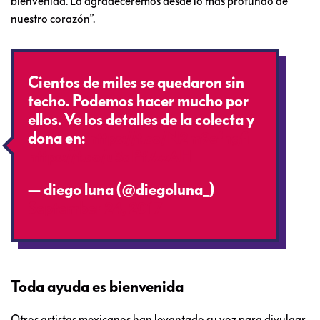
bienvenida. La agradeceremos desde lo más profundo de
nuestro corazón”.
Cientos de miles se quedaron sin
techo. Podemos hacer mucho por
ellos. Ve los detalles de la colecta y
dona en:
https://t.co/N2m9efngfi
https://t.co/u3dPt7zzAH
— diego luna (@diegoluna_)
September 24, 2017
Toda ayuda es bienvenida
Otros artistas mexicanos han levantado su voz para divulgar