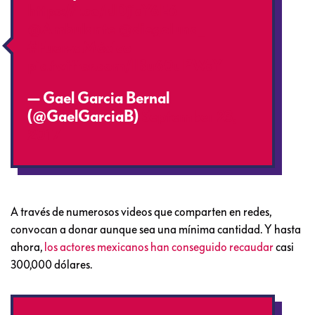
https://t.co/rJDjiaY6E6
@Ambulante
@diegoluna_
#FuerzaMéxico
pic.twitter.com/IBu60uPWqY
— Gael Garcia Bernal
(@GaelGarciaB)
September 23,
2017
A través de numerosos videos que comparten en redes,
convocan a donar aunque sea una mínima cantidad. Y hasta
ahora,
los actores mexicanos han conseguido recaudar
casi
300,000 dólares.