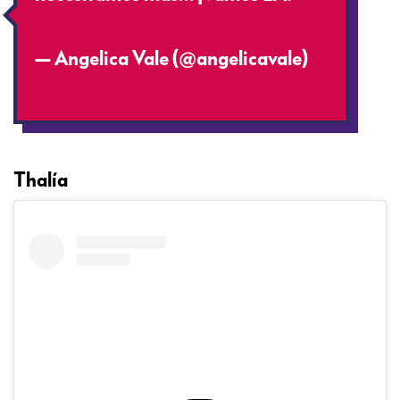
pic.twitter.com/y1u0HHfz2e
— Angelica Vale (@angelicavale)
September 25, 2017
Thalía