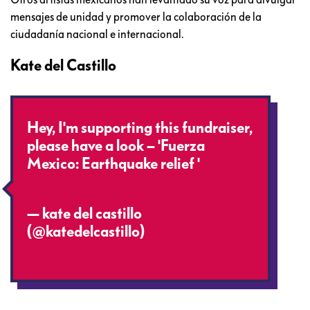
mensajes de unidad y promover la colaboración de la
ciudadanía nacional e internacional.
Kate del Castillo
Hey, I'm supporting this fundraiser,
please have a look – 'Fuerza
Mexico: Earthquake relief '
https://t.co/7HS35cbAYn
— kate del castillo
(@katedelcastillo)
September 25,
2017