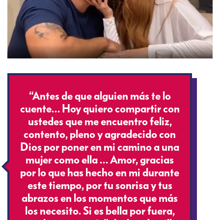
“Antes de que alguien más te lo
cuente… Hoy quiero compartir con
ustedes que me encuentro feliz,
contento, pleno y agradecido con
Dios por poner en mi camino a una
mujer como ella … Amor, gracias
por lo que has hecho en mi durante
este tiempo, por tu sonrisa y tus
abrazos en los momentos que más
los necesito. Si es bella por fuera,