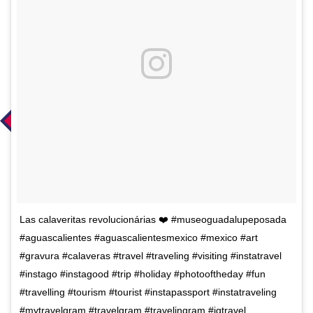
Las calaveritas revolucionárias ❤️ #museoguadalupeposada
#aguascalientes #aguascalientesmexico #mexico #art
#gravura #calaveras #travel #traveling #visiting #instatravel
#instago #instagood #trip #holiday #photooftheday #fun
#travelling #tourism #tourist #instapassport #instatraveling
#mytravelgram #travelgram #travelingram #igtravel