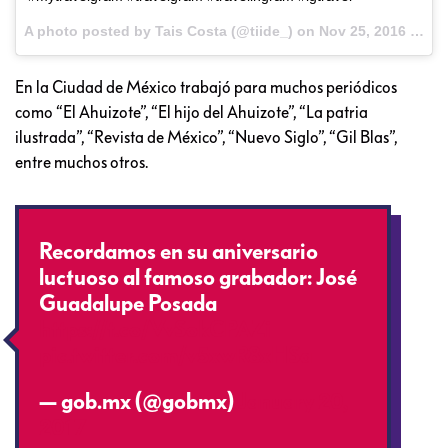
A photo posted by Tais Costa (@tiide_) on
Nov 25, 2016 at 10:16pm PST
En la Ciudad de México trabajó para muchos periódicos
como “El Ahuizote”, “El hijo del Ahuizote”, “La patria
ilustrada”, “Revista de México”, “Nuevo Siglo”, “Gil Blas”,
entre muchos otros.
Recordamos en su aniversario
luctuoso al famoso grabador: José
Guadalupe Posada
https://t.co/VvSokCPAZi
pic.twitter.com/v5xwR8xHSa
— gob.mx (@gobmx)
January 20,
2017