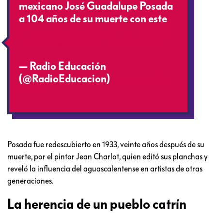
mexicano José Guadalupe Posada
a 104 años de su muerte con este
#podcast
https://t.co/tluh1Bt5X0
pic.twitter.com/NHRK47UhX7
— Radio Educación
(@RadioEducacion)
January 20,
2017
Posada fue redescubierto en 1933, veinte años después de su
muerte, por el pintor Jean Charlot, quien editó sus planchas y
reveló la influencia del aguascalentense en artistas de otras
generaciones.
La herencia de un pueblo catrín