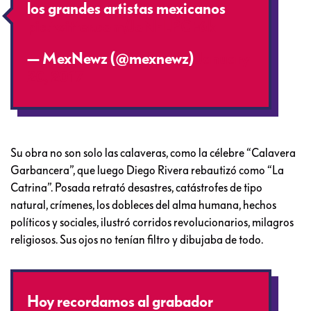
los grandes artistas mexicanos
pic.twitter.com/JoNhLPCF6k
— MexNewz (@mexnewz)
January
20, 2017
Su obra no son solo las calaveras, como la célebre “Calavera
Garbancera”, que luego Diego Rivera rebautizó como “La
Catrina”. Posada retrató desastres, catástrofes de tipo
natural, crímenes, los dobleces del alma humana, hechos
políticos y sociales, ilustró corridos revolucionarios, milagros
religiosos. Sus ojos no tenían filtro y dibujaba de todo.
Hoy recordamos al grabador