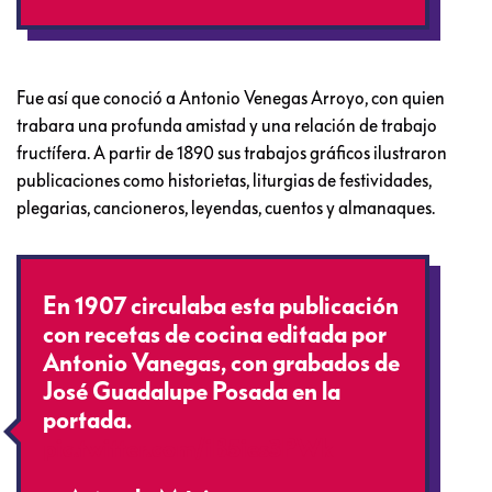
Fue así que conoció a Antonio Venegas Arroyo, con quien
trabara una profunda amistad y una relación de trabajo
fructífera. A partir de 1890 sus trabajos gráficos ilustraron
publicaciones como historietas, liturgias de festividades,
plegarias, cancioneros, leyendas, cuentos y almanaques.
En 1907 circulaba esta publicación
con recetas de cocina editada por
Antonio Vanegas, con grabados de
José Guadalupe Posada en la
portada.
pic.twitter.com/iB5ies3PWk