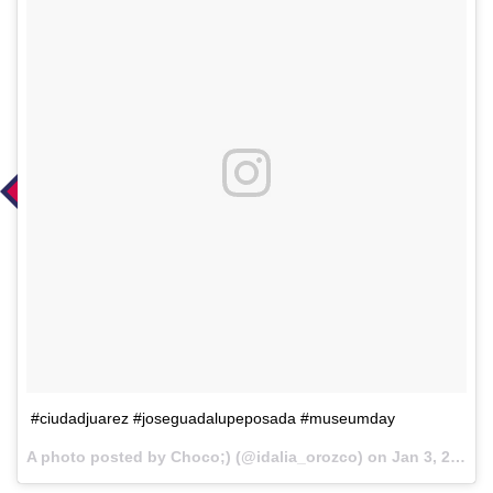
#ciudadjuarez #joseguadalupeposada #museumday
A photo posted by Choco;) (@idalia_orozco) on
Jan 3, 2017 at 11:09am PST