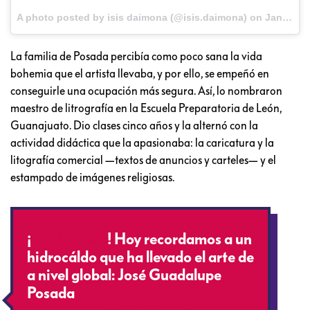
A photo posted by isis daimona (@isis.daimona) on
Jan 8, 2017 at 9:53am PST
La familia de Posada percibía como poco sana la vida
bohemia que el artista llevaba, y por ello, se empeñó en
conseguirle una ocupación más segura. Así, lo nombraron
maestro de litrografía en la Escuela Preparatoria de León,
Guanajuato. Dio clases cinco años y la alternó con la
actividad didáctica que la apasionaba: la caricatura y la
litografía comercial —textos de anuncios y carteles— y el
estampado de imágenes religiosas.
¡
#FelizFinde
! Hoy recordamos a un
hidrocáldo que ha llevado el arte de
a nivel global: José Guadalupe
Posada