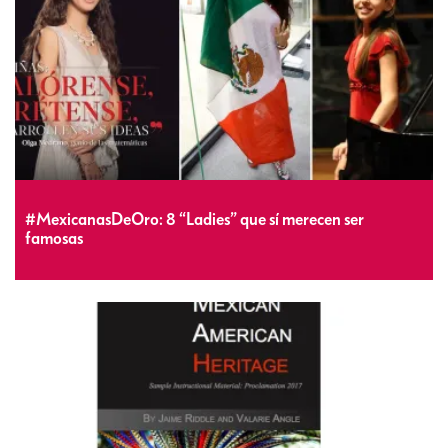
#MexicanasDeOro: 8 “Ladies” que sí merecen ser
famosas