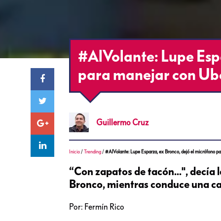
#AlVolante: Lupe Espa
para manejar con Ub
Guillermo
Cruz
Inicio
/
Trending
/
#AlVolante: Lupe Esparza, ex Bronco, dejó el micrófono p
“Con zapatos de tacón...", decía
Bronco, mientras conduce una ca
Por: Fermín Rico