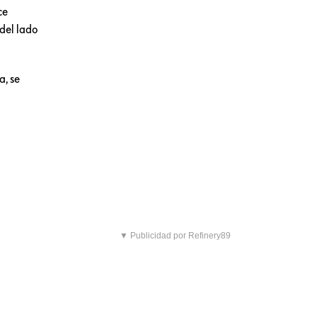
ce
 del lado
a, se
.
▼ Publicidad por Refinery89