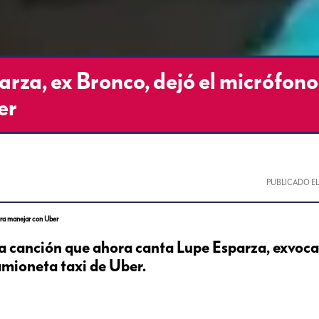
rza, ex Bronco, dejó el micrófono
er
PUBLICADO E
ara manejar con Uber
 la canción que ahora canta Lupe Esparza, exvoca
mioneta taxi de Uber.