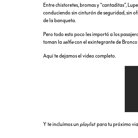
Entre chistoretes, bromas y “cantaditas”, Lup
conduciendo sin cinturón de seguridad, sin of
de la banqueta.
Pero todo esto poco les importó a los pasajeros
toman la
selfie
con el exintegrante de Bronco y 
Aquí te dejamos el video completo.
Y te incluímos un
playlist
para tu próximo via