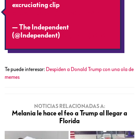
excruciating clip
pic.twitter.com/rQNaGJEZ6h
— The Independent
(@Independent)
August 17, 2020
Te puede interesar:
Despiden a Donald Trump con una ola de
memes
NOTICIAS RELACIONADAS A:
Melania le hace el feo a Trump al llegar a
Florida