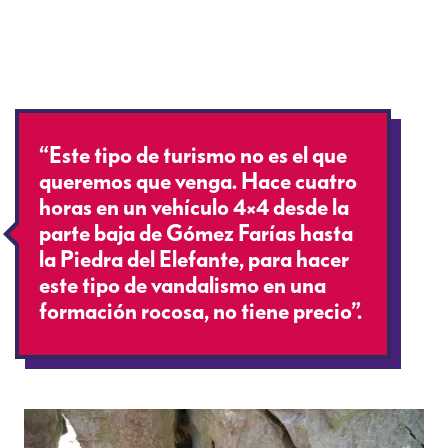
“Este tipo de turismo no es el que
queremos que venga. Hace cuatro
horas en un vehículo 4×4 desde la
parte baja de Gómez Farías hasta
la Piedra del Elefante, para hacer
este tipo de vandalismo en una
formación rocosa, no tiene precio”.