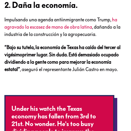
2. Daña la economía.
Impulsando una agenda antiinmigrante como Trump,
ha
agravado la escasez de mano de obra latina
, dañando a la
industria de la construcción y la agropecuaria.
“Bajo su tutela, la economía de Texas ha caído del tercer al
vigésimoprimer lugar. Sin duda. Está demasiado ocupado
dividiendo a la gente como para mejorar la economía
estatal”
, aseguró el representante Julián Castro en mayo.
Under his watch the Texas
economy has fallen from 3rd to
21st. No wonder. He's too busy