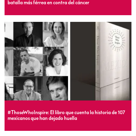
batalla más férrea en contra del cáncer
#ThoseWhoInspire: El libro que cuenta la historia de 107
mexicanos que han dejado huella