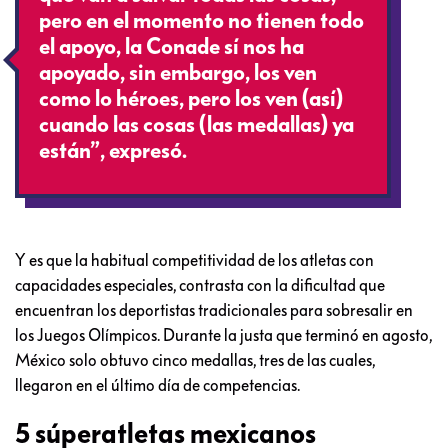
pero en el momento no tienen todo
el apoyo, la Conade sí nos ha
apoyado, sin embargo, los ven
como lo héroes, pero los ven (así)
cuando las cosas (las medallas) ya
están”
, expresó.
Y es que la habitual competitividad de los atletas con
capacidades especiales, contrasta con la dificultad que
encuentran los deportistas tradicionales para sobresalir en
los Juegos Olímpicos. Durante la justa que terminó en agosto,
México solo obtuvo cinco medallas, tres de las cuales,
llegaron en el último día de competencias.
5 súperatletas mexicanos