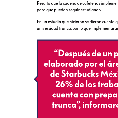
Resulta que la cadena de cafeterías impleme
para que puedan seguir estudiando.
En un estudio que hicieron se dieron cuenta 
universidad trunca, por lo que implementarán
“Después de un 
elaborado por el á
de Starbucks Méxi
26% de los trab
cuenta con prepar
trunca”, informa