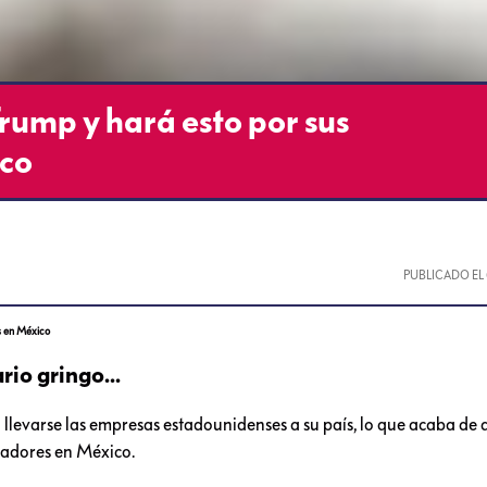
rump y hará esto por sus
ico
PUBLICADO EL
es en México
io gringo...
evarse las empresas estadounidenses a su país, lo que acaba de 
jadores en México.