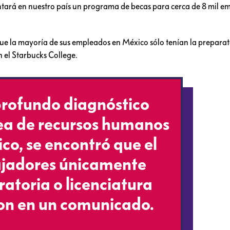
ntará en nuestro país un programa de becas para cerca de 8 mil e
que la mayoría de sus empleados en México sólo tenían la preparat
 el Starbucks College.
profundo diagnóstico
rea de recursos humanos
co, se encontró que el
ajadores únicamente
atoria o licenciatura
ron en un comunicado.