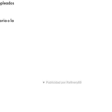
mpleados
oria o la
▼ Publicidad por Refinery89