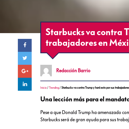
Starbucks va contra T
trabajadores en Méx
Redacción
Barrio
Inicio
/
Trending
/
Starbucks va contra Trump y hará esto por sus trabajador
Una lección más para el mandatar
Pese a que Donald Trump ha amenazado con ll
Starbucks será de gran ayuda para sus traba