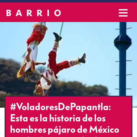
#VoladoresDePapantla:
Esta es la historia de los
hombres pájaro de México