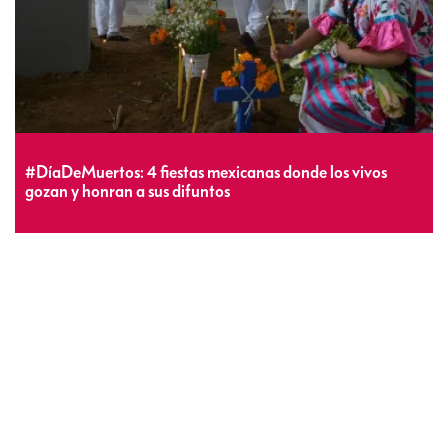
#DíaDeMuertos: 4 fiestas mexicanas donde los vivos
gozan y honran a sus difuntos