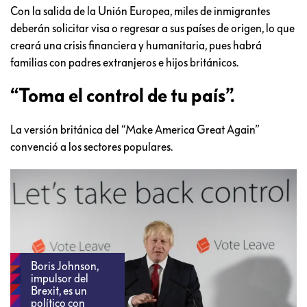
Las reglas de inmigración y libre tránsito de Unión Europea
favorecieron la llegada de inmigrantes a Inglaterra. De
hecho la población inmigrante pasó de
3.8 millones en 1993 a
8.3 millones en 2014
.
La retórica antiinmigrante incrementó el rechazo a los
extranjeros a tal grado que un estudio de Oxford reveló que
el 77% de los británicos pensaba que
el número de
inmigrantes debía reducirse
.
Con la salida de la Unión Europea, miles de inmigrantes
deberán solicitar visa o regresar a sus países de origen, lo que
creará una crisis financiera y humanitaria, pues habrá
familias con padres extranjeros e hijos británicos.
“Toma el control de tu país”.
La versión británica del “Make America Great Again”
convenció a los sectores populares.