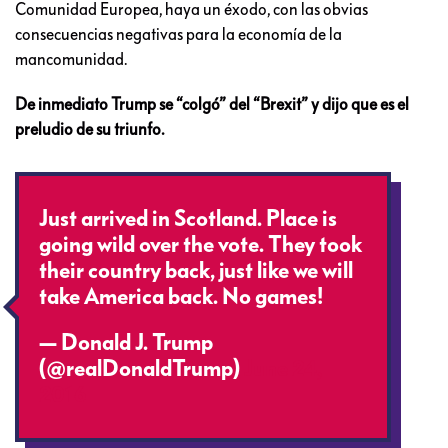
una mínima intervención estatal y conservador de las
tradiciones autóctonas.
Sin importar que Gran Bretaña ERA la quinta economía del
mundo, los líderes nativistas convencieron a la mitad de la
población de que la integración con el resto de Europa y el
mundo era nociva. Así, con un simple eslogan sin sustento.
40% de las compañías más importantes de Europa tienen sus
oficinas en Londres. Se espera que debido al aislamiento de la
Comunidad Europea, haya un éxodo, con las obvias
consecuencias negativas para la economía de la
mancomunidad.
De inmediato Trump se “colgó” del “Brexit” y dijo que es el
preludio de su triunfo.