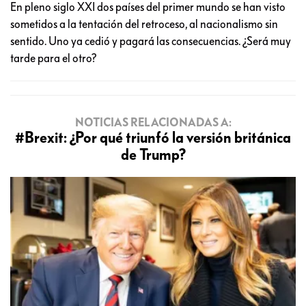
La libra esterlina
cayó a su nivel
más bajo desde
1985. (AP)
El “divorcio” tendrá lugar en los próximos dos años para
resolver los efectos económicos, políticos y sociales.
En pleno siglo XXI dos países del primer mundo se han visto
sometidos a la tentación del retroceso, al nacionalismo sin
sentido. Uno ya cedió y pagará las consecuencias. ¿Será muy
tarde para el otro?
NOTICIAS RELACIONADAS A:
#Brexit: ¿Por qué triunfó la versión británica