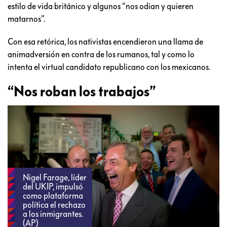
Niguel Farage, líder del Partido Independentista Británico
(UKIP por sus siglas en inglés) que impulsó la salida de la
Comunidad Europea, era prácticamente irrelevante en la
vida política británica hasta que hace 10 años comenzó a
utilizar un discurso racista y de odio hacia los inmigrantes. Sí,
igual que Donald Trump.
En 2014 habló de una “
ola de crimen rumano
” y en 2015
aseguró que muchos musulmanes “
no quieren adaptarse
” al
estilo de vida británico y algunos “nos odian y quieren
matarnos”.
Con esa retórica, los nativistas encendieron una llama de
animadversión en contra de los rumanos, tal y como lo
intenta el virtual candidato republicano con los mexicanos.
“Nos roban los trabajos”