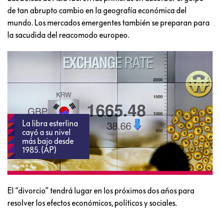
A pesar de que la mayoría de los sondeos indicaban que la
población estaba dividida y podría votar en cualquier
sentido, los análisis sentenciaron que era imposible que
ganara el “Leave” (Salir).
Ahora los mercados del mundo viven momentos de
incertidumbre, e incluso el Primer Ministro,
David Cameron,
anunció su dimisión para octubre
.
Las bolsas de Asia fueron las primeras en absorber el golpe
de tan abrupto cambio en la geografía económica del
mundo. Los mercados emergentes también se preparan para
la sacudida del reacomodo europeo.