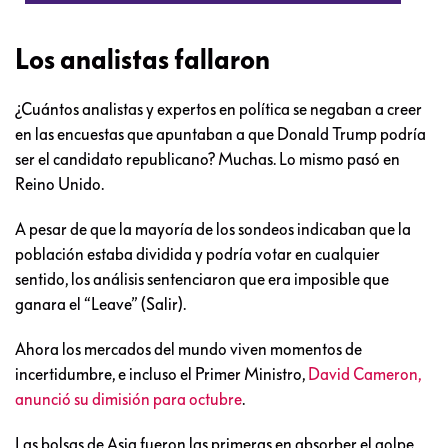
Just arrived in Scotland. Place is
going wild over the vote. They took
their country back, just like we will
take America back. No games!
— Donald J. Trump
(@realDonaldTrump)
June 24,
2016
Los analistas fallaron
¿Cuántos analistas y expertos en política se negaban a creer
en las encuestas que apuntaban a que Donald Trump podría
ser el candidato republicano? Muchas. Lo mismo pasó en
Reino Unido.