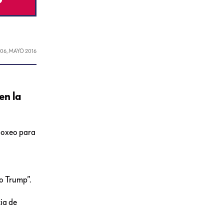
L
06, MAYO 2016
en la
 boxeo para
No Trump”.
cia de