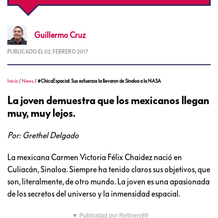
Guillermo
Cruz
PUBLICADO EL
02, FEBRERO 2017
Inicio
/
News
/
#ChicaEspacial: Sus esfuerzos la llevaron de Sinaloa a la NASA
La joven demuestra que los mexicanos llegan
muy, muy lejos.
Por: Grethel Delgado
La mexicana Carmen Victoria Félix Chaidez nació en
Culiacán, Sinaloa. Siempre ha tenido claros sus objetivos, que
son, literalmente, de otro mundo. La joven es una apasionada
de los secretos del universo y la inmensidad espacial.
▼ Publicidad por Refinery89