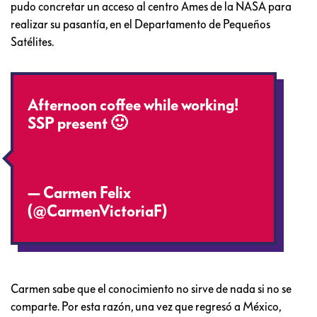
pudo concretar un acceso al centro Ames de la NASA para
realizar su pasantía, en el Departamento de Pequeños
Satélites.
Afternoon coffee while working!
SSP present 🙂
#isunet
#ssp12
#space
pic.twitter.com/8d4FxQkAkm
— Carmen Felix
(@CarmenVictoriaF)
June 4, 2014
Carmen sabe que el conocimiento no sirve de nada si no se
comparte. Por esta razón, una vez que regresó a México,