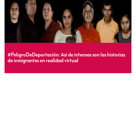
#PeligroDeDeportación: Así de intensas son las historias
de inmigrantes en realidad virtual