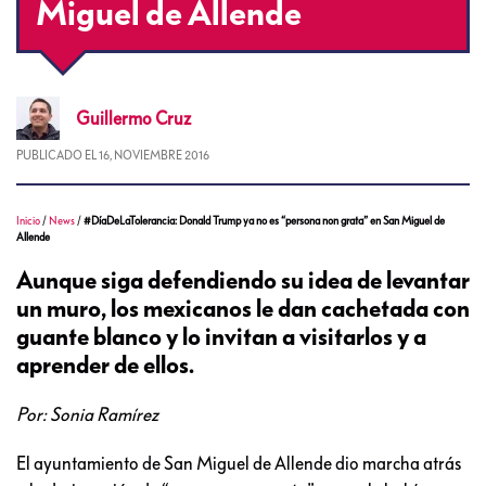
Miguel de Allende
Guillermo
Cruz
PUBLICADO EL
16, NOVIEMBRE 2016
Inicio
/
News
/
#DíaDeLaTolerancia: Donald Trump ya no es “persona non grata” en San Miguel de
Allende
Aunque siga defendiendo su idea de levantar
un muro, los mexicanos le dan cachetada con
guante blanco y lo invitan a visitarlos y a
aprender de ellos.
Por: Sonia Ramírez
El ayuntamiento de San Miguel de Allende dio marcha atrás