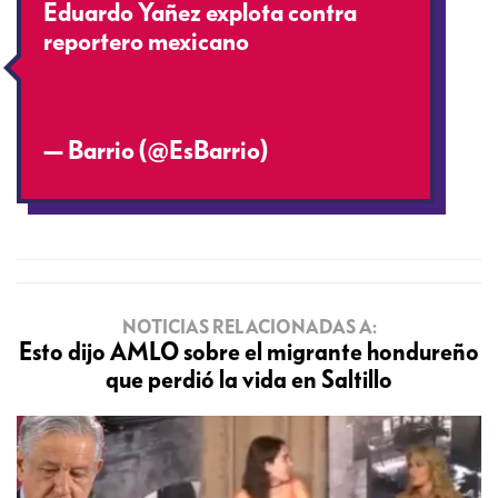
Eduardo Yañez explota contra
reportero mexicano
https://t.co/lzrrWEfGhw
pic.twitter.com/9Qyj2OPNS7
— Barrio (@EsBarrio)
July 16, 2019
NOTICIAS RELACIONADAS A:
Esto dijo AMLO sobre el migrante hondureño
que perdió la vida en Saltillo