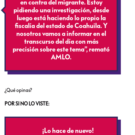
en contra del migrante. Estoy
pidiendo una investigación, desde
luego está haciendo lo propio la
fiscalía del estado de Coahuila. Y
nosotros vamos a informar en el
transcurso del día con más
precisión sobre este tema”, remató
AMLO.
¿Qué opinas?
POR SI NO LO VISTE:
#Entérate
¡Lo hace de nuevo!