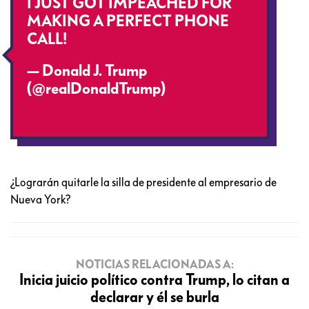
I JUST GOT IMPEACHED FOR
MAKING A PERFECT PHONE
CALL!
— Donald J. Trump
(@realDonaldTrump)
January 16,
2020
¿Lograrán quitarle la silla de presidente al empresario de
Nueva York?
NOTICIAS RELACIONADAS A:
Inicia juicio político contra Trump, lo citan a
declarar y él se burla