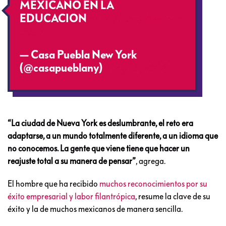
MEXICANO EN LA
EDUCACION
https://t.co/NKcFzm
m5rA
— Casa Puebla New York
(@casapueblany)
May 12, 2016
“La ciudad de Nueva York es deslumbrante, el reto era
adaptarse, a un mundo totalmente diferente, a un idioma que
no conocemos. La gente que viene tiene que hacer un
reajuste total a su manera de pensar”
, agrega.
El hombre que ha recibido
muchos reconocimientos por su
éxito empresarial y labor filantrópica
, resume la clave de su
éxito y la de muchos mexicanos de manera sencilla.