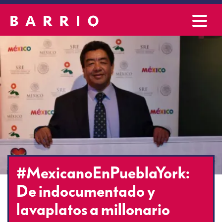
#MexicanoEnPueblaYork:
De indocumentado y
lavaplatos a millonario