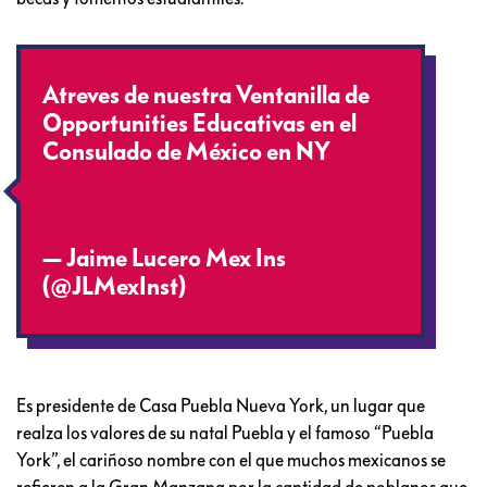
Atreves de nuestra Ventanilla de
Opportunities Educativas en el
Consulado de México en NY
#CUNY
#SISEPUEDE
https://t.co/xsk9qkZlVW
— Jaime Lucero Mex Ins
(@JLMexInst)
November 23, 2016
Es presidente de Casa Puebla Nueva York, un lugar que
realza los valores de su natal Puebla y el famoso “Puebla
York”, el cariñoso nombre con el que muchos mexicanos se
refieren a la Gran Manzana por la cantidad de poblanos que