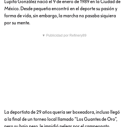
Lupita González nació el 9 de enero de 1989 en la Ciudad de
México. Desde pequeña encontró en el deporte su pasión y
forma de vida, sin embargo, la marcha no pasaba siquiera
por su mente.
▼ Publicidad por Refinery89
La deportista de 29 años quería ser boxeadora, incluso llegó
a la final de un torneo local llamado “Los Guantes de Oro”,
pero su bajo peso, le impidió pelear por el campeonato.