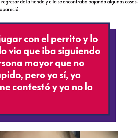
egresar de la tienda y ella se encontraba bajando algunas cosas 
apareció.
jugar con el perrito y lo
lo vio que iba siguiendo
persona mayor que no
ido, pero yo sí, yo
 me contestó y ya no lo