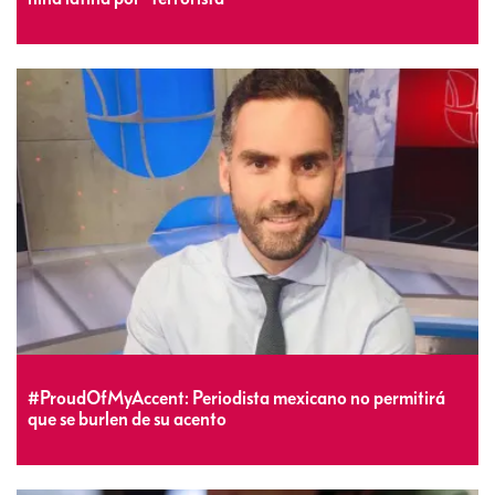
#ProudOfMyAccent: Periodista mexicano no permitirá
que se burlen de su acento