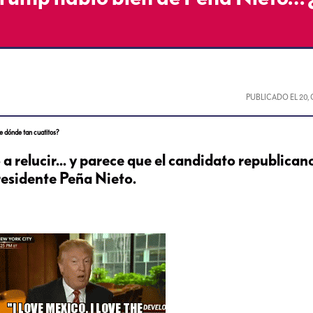
PUBLICADO EL
20,
 dónde tan cuatitos?
a relucir... y parece que el candidato republicano
residente Peña Nieto.