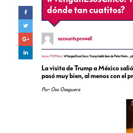
dónde tan cuatitos?
accounts.prowell
Inicio
/
POPlitics
/
#VenganEsosCinco: Trump habló bien de Peña Nieto… ¿de
La visita de Trump a México salió 
pasó muy bien, al menos con el p
Por: Oso Oseguera