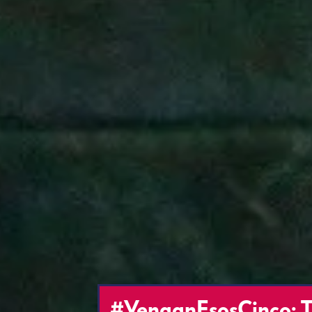
#VenganEsosCinco: T