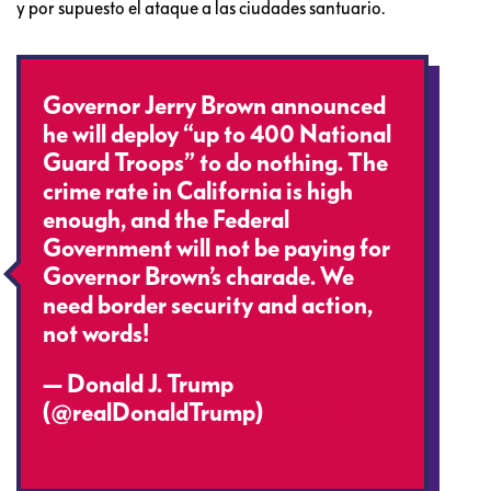
y por supuesto el ataque a las ciudades santuario.
Governor Jerry Brown announced
he will deploy “up to 400 National
Guard Troops” to do nothing. The
crime rate in California is high
enough, and the Federal
Government will not be paying for
Governor Brown’s charade. We
need border security and action,
not words!
— Donald J. Trump
(@realDonaldTrump)
April 19,
2018