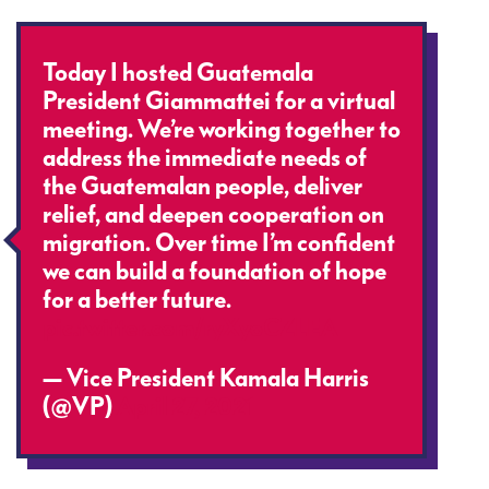
Today I hosted Guatemala
President Giammattei for a virtual
meeting. We’re working together to
address the immediate needs of
the Guatemalan people, deliver
relief, and deepen cooperation on
migration. Over time I’m confident
we can build a foundation of hope
for a better future.
pic.twitter.com/ryXyoCZLEA
— Vice President Kamala Harris
(@VP)
April 27, 2021