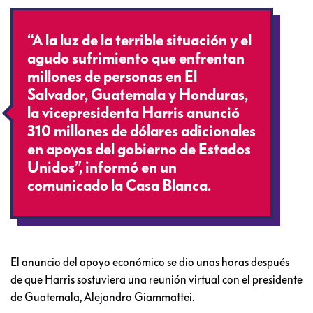
“A la luz de la terrible situación y el
agudo sufrimiento que enfrentan
millones de personas en El
Salvador, Guatemala y Honduras,
la vicepresidenta Harris anunció
310 millones de dólares adicionales
en apoyos del gobierno de Estados
Unidos”, informó en un
comunicado la Casa Blanca.
El anuncio del apoyo económico se dio unas horas después
de que Harris sostuviera una reunión virtual con el presidente
de Guatemala, Alejandro Giammattei.