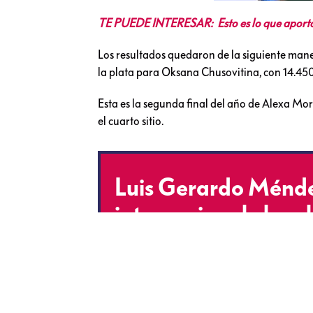
TE PUEDE INTERESAR: Esto es lo que aporta
Los resultados quedaron de la siguiente maner
la plata para Oksana Chusovitina, con 14.450
Esta es la segunda final del año de Alexa Mo
el cuarto sitio.
Luis Gerardo Ménde
internacional el am
padecen defensore
y periodistas en 
pic.twitter.com/Re