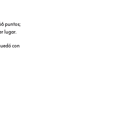
66 puntos;
r lugar.
 quedó con