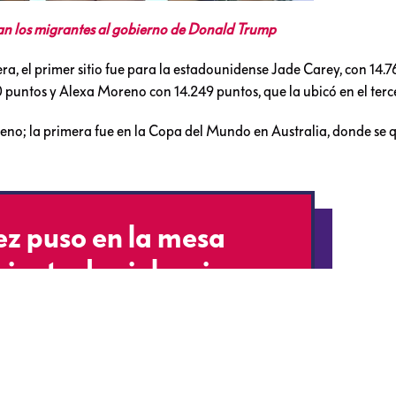
n los migrantes al gobierno de Donald Trump
a, el primer sitio fue para la estadounidense Jade Carey, con 14.7
 puntos y Alexa Moreno con 14.249 puntos, que la ubicó en el terce
reno; la primera fue en la Copa del Mundo en Australia, donde se
z puso en la mesa
biente de violencia que
s de derechos humanos
MÉXICO…
9y9SjCBC