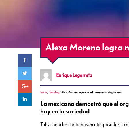
Alexa Moreno logra m
Enrique
Legorreta
Inicio
/
Trending
/
Alexa Moreno logra medalla en mundial de gimnasia
La mexicana demostró que el orgu
hay en la sociedad
Tal y como les contamos en días pasados, la m