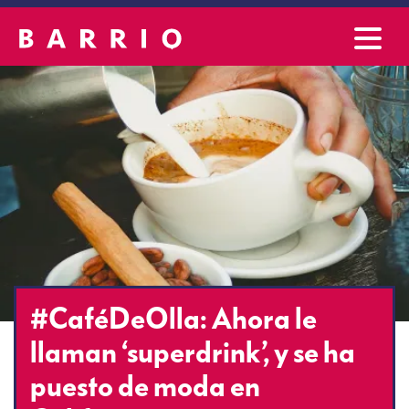
#CaféDeOlla: Ahora le
llaman ‘superdrink’, y se ha
puesto de moda en