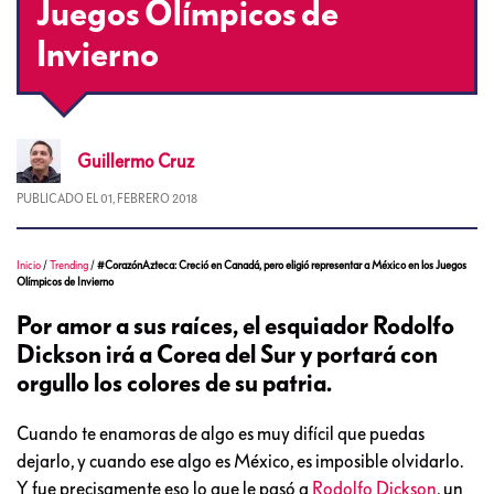
Juegos Olímpicos de
Invierno
Guillermo
Cruz
PUBLICADO EL
01, FEBRERO 2018
Inicio
/
Trending
/
#CorazónAzteca: Creció en Canadá, pero eligió representar a México en los Juegos
Olímpicos de Invierno
Por amor a sus raíces, el esquiador Rodolfo
Dickson irá a Corea del Sur y portará con
orgullo los colores de su patria.
Cuando te enamoras de algo es muy difícil que puedas
dejarlo, y cuando ese algo es México, es imposible olvidarlo.
Y fue precisamente eso lo que le pasó a
Rodolfo Dickson
, un