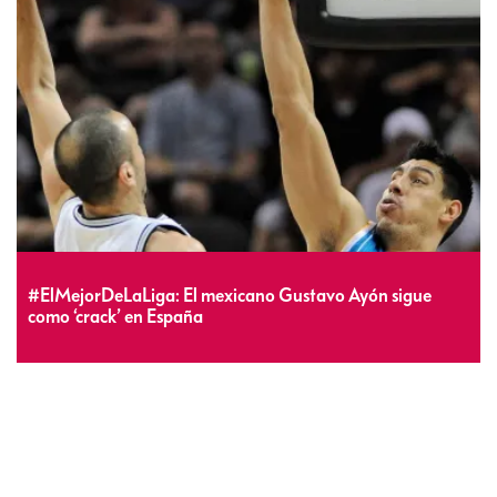
#ElMejorDeLaLiga: El mexicano Gustavo Ayón sigue
como ‘crack’ en España