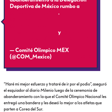
Deportiva de México rumbo a
@pyeongchang2018
.
@dickson_rodolfo
@robbyfrancoski
#GermanyMadrazo
y
@carlospru
pic.twitter.com/H8W6HW6MGP
— Comité Olímpico MEX
(@COM_Mexico)
January 31, 2018
“Haré mi mejor esfuerzo y trataré de ir por el podio”, aseguró
el esquiador al diario Milenio luego de la ceremonia de
abanderamiento con la que el Comité Olímpico Nacional les
entregó una bandera y les deseó lo mejor a los atletas que
parten a Corea del Sur.