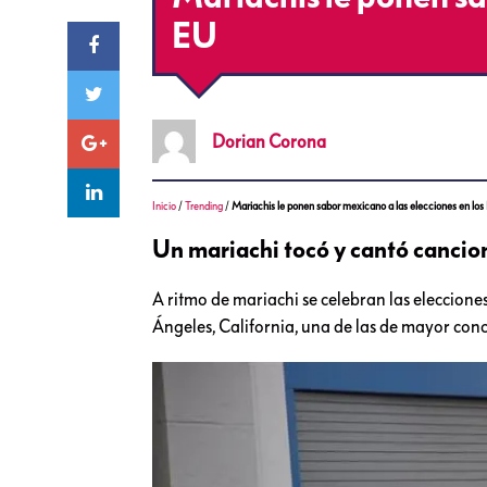
EU
Dorian
Corona
Inicio
/
Trending
/
Mariachis le ponen sabor mexicano a las elecciones en los
Un mariachi tocó y cantó cancio
A ritmo de mariachi se celebran las eleccione
Ángeles, California, una de las de mayor conc