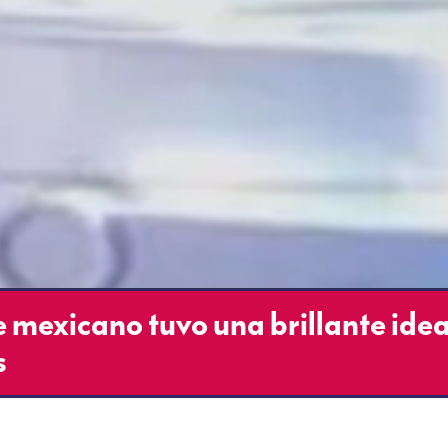
e mexicano tuvo una brillante ide
s