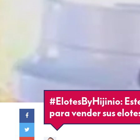
#ElotesByHijinio: Est
para vender sus elote