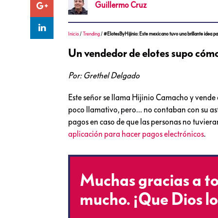
Guillermo
Cruz
Inicio
/
Trending
/
#ElotesByHijinio: Este mexicano tuvo una brillante idea pa
Un vendedor de elotes supo cómo
Por: Grethel Delgado
Este señor se llama Hijinio Camacho y vende 
poco llamativo, pero… no contaban con su a
pagos en caso de que las personas no tuviera
aplicación para hacer pagos electrónicos
.
Muchas gracias a to
mucho. ¡Que Dios lo