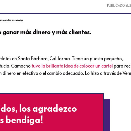
PUBLICADO EL
ra vender sus elotes
 ganar más dinero y más clientes.
elotes en Santa Bárbara, California. Tiene un puesto pequeño,
stucia. Camacho
tuvo la brillante idea de colocar un cartel
para reci
n dinero en efectivo o el cambio adecuado. Lo hizo a través de Ve
dos, los agradezco
s bendiga!