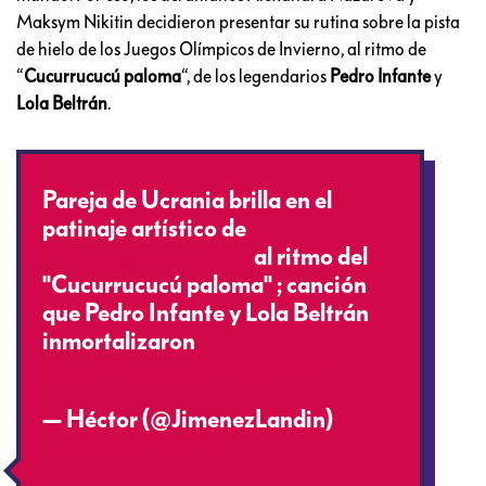
Maksym Nikitin decidieron presentar su rutina sobre la pista
de hielo de los Juegos Olímpicos de Invierno, al ritmo de
“
Cucurrucucú paloma
“, de los legendarios
Pedro Infante
y
Lola Beltrán
.
Pareja de Ucrania brilla en el
patinaje artístico de
#Pyeongchang2018
al ritmo del
"Cucurrucucú paloma" ️; canción
que Pedro Infante y Lola Beltrán
inmortalizaron
pic.twitter.com/rtYTD5PSPE
— Héctor (@JimenezLandin)
February 19, 2018