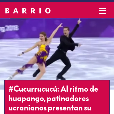
#Cucurrucucú: Al ritmo de
huapango, patinadores
ucranianos presentan su