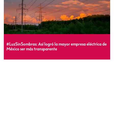
#LuzSinSombras: Así logró la mayor empresa eléctrica de
México ser más transparente