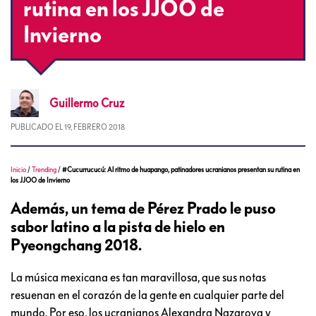
rutina en los JJOO de
Invierno
Guillermo
Cruz
PUBLICADO EL
19, FEBRERO 2018
Inicio
/
Trending
/
#Cucurrucucú: Al ritmo de huapango, patinadores ucranianos presentan su rutina en
los JJOO de Invierno
Además, un tema de Pérez Prado le puso
sabor latino a la pista de hielo en
Pyeongchang 2018.
La música mexicana es tan maravillosa, que sus notas
resuenan en el corazón de la gente en cualquier parte del
mundo. Por eso, los ucranianos Alexandra Nazarova y