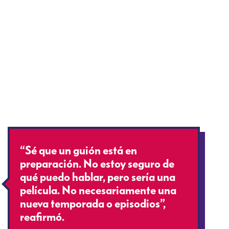
“Sé que un guión está en
preparación. No estoy seguro de
qué puedo hablar, pero sería una
película. No necesariamente una
nueva temporada o episodios”,
reafirmó.