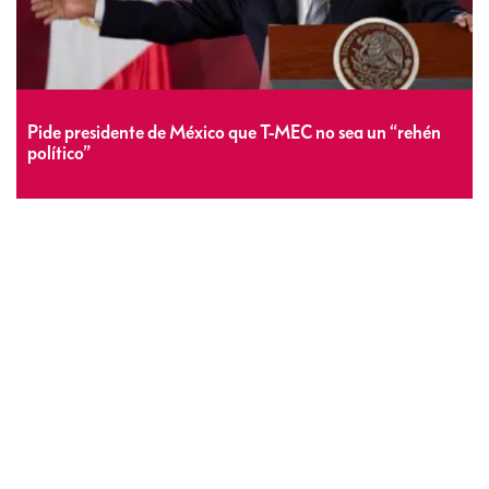
Pide presidente de México que T-MEC no sea un “rehén
político”