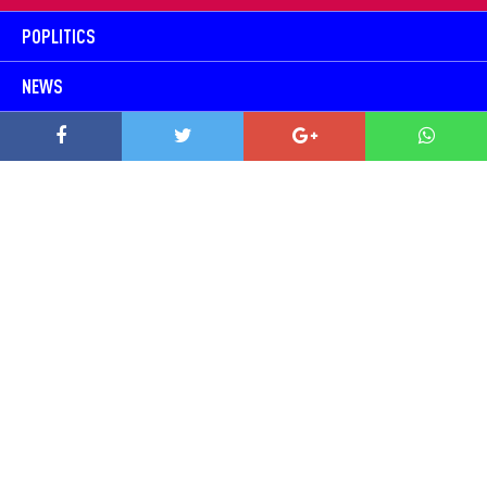
POPLITICS
NEWS
TRENDING
PLAY
TODOS SOMOS BARRIO
CONTACTO
Ventas:
contacto@prowell.media
Copyright © 2026 Prowel Media. Todos los derechos reservados –
Aviso de Privacidad