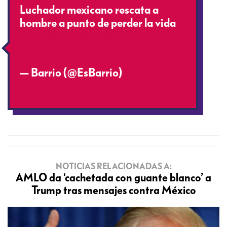
Luchador mexicano rescata a
hombre a punto de perder la vida
https://t.co/RlpywkGrBH
pic.twitter.com/qSrzuLJMbS
— Barrio (@EsBarrio)
22 de mayo
de 2019
NOTICIAS RELACIONADAS A:
AMLO da ‘cachetada con guante blanco’ a
Trump tras mensajes contra México