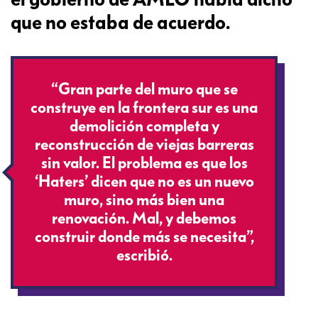
que no estaba de acuerdo.
“Gran parte del muro que se
construye en la frontera sur es una
demolición completa y
reconstrucción de viejas barreras
sin valor. El problema es que los
‘Haters’ dicen que no es un nuevo
muro, sino más bien una
renovación. Mal, y debemos
construir donde más se necesita”,
escribió.