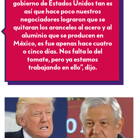
gobierno de Estados Unidos tan es
así que hace poco nuestros
negociadores lograron que se
quitaran los aranceles al acero y al
aluminio que se producen en
México, es fue apenas hace cuatro
o cinco días. Nos falta lo del
tomate, pero ya estamos
trabajando en ello”, dijo.