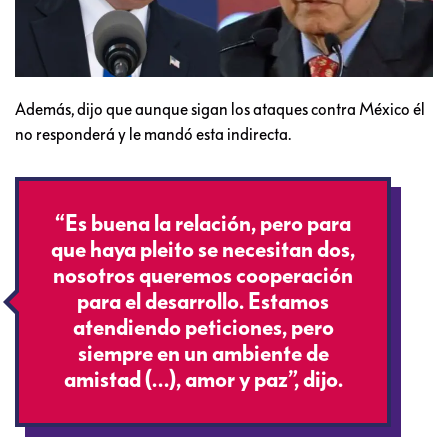
Además, dijo que aunque sigan los ataques contra México él
no responderá y le mandó esta indirecta.
“Es buena la relación, pero para
que haya pleito se necesitan dos,
nosotros queremos cooperación
para el desarrollo. Estamos
atendiendo peticiones, pero
siempre en un ambiente de
amistad (…), amor y paz”, dijo.