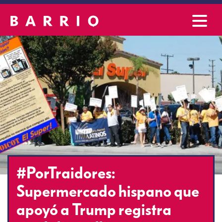
#PorTraidores:
Supermercado hispano que
apoyó a Trump registra