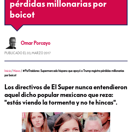
pérdidas millonarias por
boicot
Omar
Porcayo
PUBLICADO EL
03, MARZO 2017
Inicio
/
News
/
#PorTraidores: Supermercado hispano que apoyó a Trump registra pérdidas millonarias
por boicot
Los directivos de El Super nunca entendieron
aquel dicho popular mexicano que reza:
"estás viendo la tormenta y no te hincas".