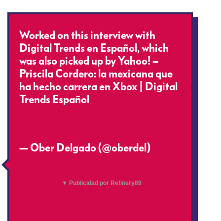
Worked on this interview with
Digital Trends en Español, which
was also picked up by Yahoo! –
Priscila Cordero: la mexicana que
ha hecho carrera en Xbox | Digital
Trends Español
https://t.co/GvXVkz6KlY
pic.twitter.com/8O3wt4YzrX
— Ober Delgado (@oberdel)
May
23, 2018
▼ Publicidad por Refinery89